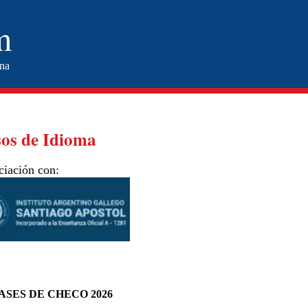
m
ina
os de Idioma
ciación con:
ASES DE CHECO 2026