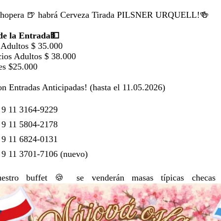
 chopera 🍺 habrá Cerveza Tirada PILSNER URQUELL!🍻
de la Entrada💵
 Adultos $ 35.000
ios Adultos $ 38.000
es $25.000
on Entradas Anticipadas! (hasta el 11.05.2026)
 9 11 3164-9229
 9 11 5804-2178
 9 11 6824-0131
 9 11 3701-7106 (nuevo)
uestro buffet 🍪 se venderán masas típicas c