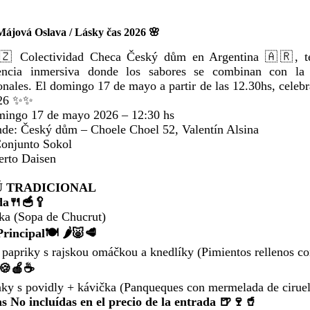
Májová Oslava / Lásky čas 2026 🌸
 Colectividad Checa Český dům en Argentina 🇦🇷, te 
iencia inmersiva donde los sabores se combinan con la
ionales. El domingo 17 de mayo a partir de las 12.30hs, cele
026 ✨✨
ingo 17 de mayo 2026 – 12:30 hs
de: Český dům – Choele Choel 52, Valentín Alsina
onjunto Sokol
erto Daisen
 TRADICIONAL
da🍴🥣🥄
ka (Sopa de Chucrut)
Principal🍽️ 🌶️🐷🥩
 papriky s rajskou omáčkou a knedlíky (Pimientos rellenos co
e🍪🍎☕
nky s povidly + kávička (Panqueques con mermelada de ciruel
s No incluídas en el precio de la entrada 🍺🍷🥤