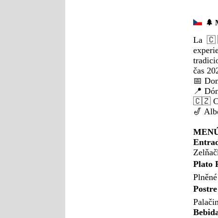
🌲 
La 🇨
exper
tradic
čas 2
📅 Dom
📍 Dón
🇨🇿 C
🎷 Alb
MENÚ
Entra
Zelňač
Plato 
Plněné
Postr
Palači
Bebida