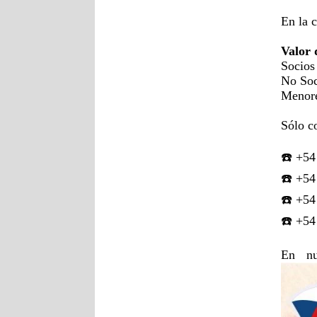
En la
Valor 
Socios
No Soc
Menor
Sólo c
☎️ +54
☎️ +54
☎️ +54
☎️ +54
En n