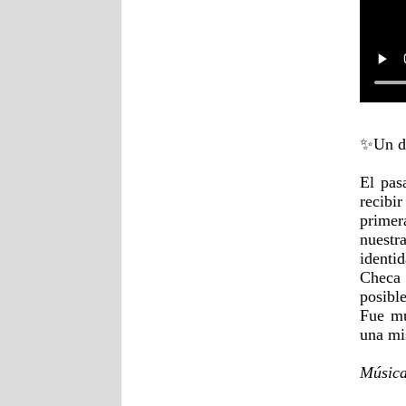
✨Un dí
El pas
recibi
primer
nuestr
identi
Checa 
posibl
Fue mu
una mis
Música