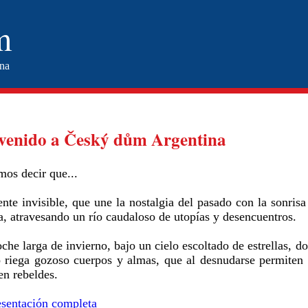
m
ina
venido a Český dům Argentina
mos decir que...
nte invisible, que une la nostalgia del pasado con la sonrisa
, atravesando un río caudaloso de utopías y desencuentros.
che larga de invierno, bajo un cielo escoltado de estrellas, d
o riega gozoso cuerpos y almas, que al desnudarse permiten
en rebeldes.
esentación completa