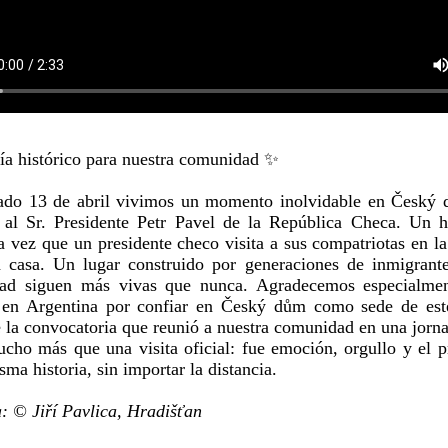
a histórico para nuestra comunidad ✨
ado 13 de abril vivimos un momento inolvidable en Český 
r al Sr. Presidente Petr Pavel de la República Checa. Un 
a vez que un presidente checo visita a sus compatriotas en 
a casa. Un lugar construido por generaciones de inmigrantes
dad siguen más vivas que nunca. Agradecemos especialme
en Argentina por confiar en Český dům como sede de este
e la convocatoria que reunió a nuestra comunidad en una jorn
cho más que una visita oficial: fue emoción, orgullo y el p
ma historia, sin importar la distancia.
: © Jiří Pavlica, Hradišťan