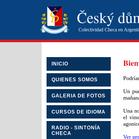
Český dů
Colectividad Checa en Argent
Bien
INICIO
Podría
QUIENES SOMOS
Un pue
GALERIA DE FOTOS
mañana
Una no
CURSOS DE IDIOMA
el vin
agonic
RADIO - SINTONÍA
CHECA
Ver pr