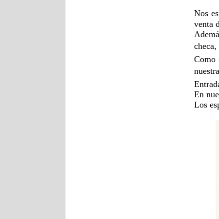
Nos es
venta 
Además
checa,
Como s
nuestr
Entrada
En nue
Los es