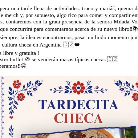
pera una tarde llena de actividades: truco y mariáš, quema de
de merch y, por supuesto, algo rico para comer y compartir e
, contaremos con la grata presencia de la señora Milada Vol
 que concurrirá para comentarnos acerca de su nuevo libro‼️
iempre, la idea es encontrarnos, pasar un lindo momento junt
a cultura checa en Argentina 🇨🇿❤️
 libre y gratuita‼️
stro buffet 🍪 se venderán masas típicas checas 🇨🇿
peramos‼️🤩