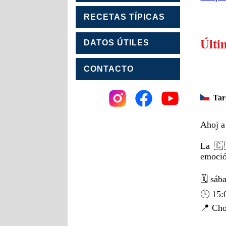
RECETAS TÍPICAS
Últi
DATOS ÚTILES
CONTACTO
Tar
Ahoj a
La 🇨
emoció
🗓️ sáb
🕒 15:
📍 Cho