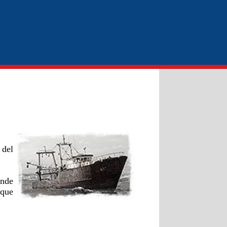
 del
onde
 que